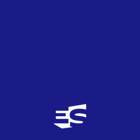
2008
Ucrania
Los cantantes de Eurovisión siguen en alza
en las listas de ventas
07
JUN
2008