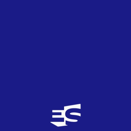
OCT
2025
Estonia
El
Eesti Laul
2026 cierra inscripciones con
171 temas
19
SEP
2025