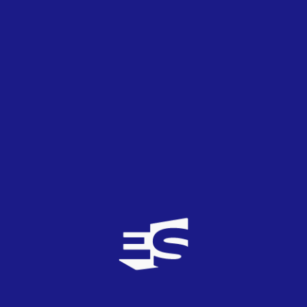
raciados en el sorteo anterior, aquí tienes una nueva
 oficiales (CD+DVD) de la representación turca de e
eados entre todas las respuestas correctas que nue
formulamos, y cuya respuesta puede encontrarse en e
ar en esta nueva ocasión, el plazo para recibir las r
este viernes día 8. Si estás interesado en tomar part