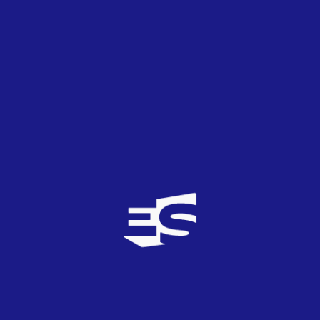
PrePartyES
¡La albanesa Ronela Hajati inaugura el cartel
de la PrePartyES 2022!
Conversación
gbs1976
12
TOP
20
21/02/2022