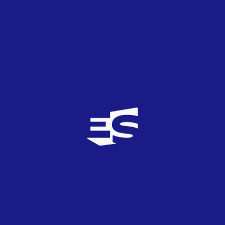
Peter Kvint)
Lasse Lindh & Bandet –
Jag Slåss I Dina Kvarter!
(Lasse
Lindh)
Måns Zelmerlöw –
Hope & Glory
(Fredrik Kempe, Måns
Zelmerlöw, Henrik Wikström)
Sarah Dawn Finer –
Moving On
(Sarah Dawn-Finer,
Fredrik Kempe)
Markoolio –
Kärlekssång från mig
(Patrik Henzel, Karl
Eurén, Marko Lehtosalo)
The Scotts –
Jag tror på oss
(Dille Diedrison, Hedström,
Pling Forsman)
Escucha a Scotts
AQUÍ