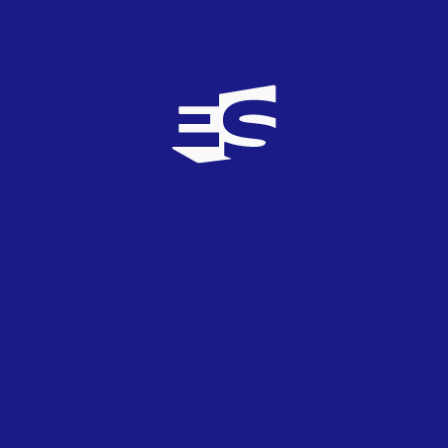
Carlos
0
TOP
0
17/02/2008
La que también está muy lejos de la cabeza es
Yanira Figueroa. Su canción está bastante bién.
raul07
3
TOP
0
17/02/2008
BALTANAS A EUROVISION, O EN SU
DEFECTO, MAYTE, MIRELA, ANAEL, O CORAL
O CUALKERA, MENOS LA CASA AZUL