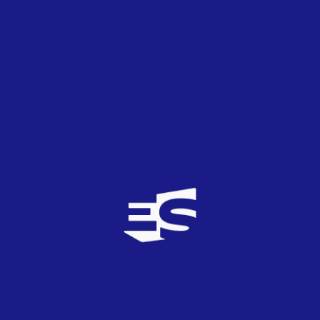
HIERBAMALA
0
TOP
2
16/05/2026
Se estará postulando para quitarle el premio
Nobel de La Paz a Ronald Trump 🤣🤣🤣🤣
Sarkozy
14
TOP
2
16/05/2026
Si invadieran Reino Unido, ¿pensaría lo mismo? Si
hubiera un país europeo donde matan a cristianos,
¿pensaría lo mismo?