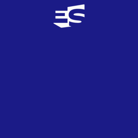
España
Ruth Lorenzo vuelve a Eurovisión como
portavoz del jurado español en 2023
28
MAR
2023