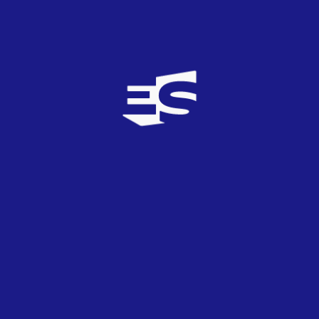
CANCIÓN
3.15
DIRECTO
2.69
ESCENOGRAFÍA
2.15
VESTUARIO
2.46