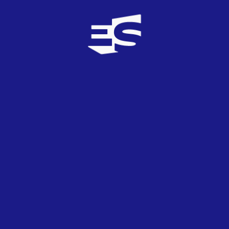
4
08/04/2019
Estupenda noticia! Haciendo más grande aún el
festival!
Euronipse
6
TOP
7
08/04/2019
La van a ver 200 millones de personas y encima
cobra un millón de euros? No lo entiendo... encima
de que te vas a promocionar de lo lindo, te llevas
una buena tajada, y los demás cantantes que se
están jugando su reputación, y no cobran ni un
duro... Eurovisión debería ser sólo para los que
compiten y se la juegan!