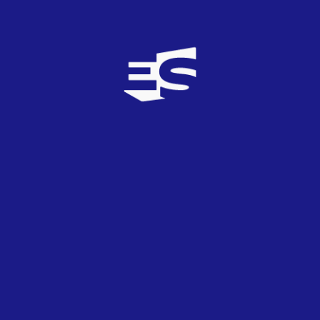
como la de esta noche, y la última ronda, con cuatro
finalistas, ya con los temas que podrían defender en
Copenhague.
CANDIDATOS DE LA 5ª ELIMINATORIA DE
EUROVIZIJOS 2014
– Vilija Matačiūnaitė
– Vaidas Baumila
– VIG Roses
– Justinas Lapatinskas
– Mia
– Martynas Kavaliauskas
– Monika Linkytė
– Ieva Zasimauskaitė
– Kristina Radžiukynaitė – ELIMINADA