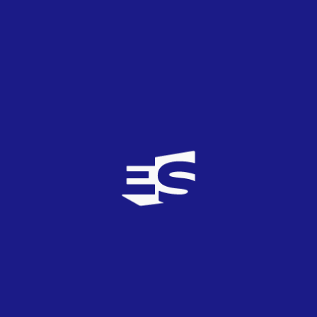
David BR
5
TOP
0
18/01/2008
POR FAVOR SEÑOR FAN DE AMY
DIAMOND!!!Creo que te has
FLIPADO(perdonadme el término pero es que no
encunetro un sinónimo mejor)con lo del
plagio...Plagio de dos notas seguidas
iguales??!!Venga por Dios!!!ARRIBA PAOLO!!!!!
PD:Muxas gracias por el link nananana(x cierto
que si tu nick es por Eslovenia'03 que sepas que
me encantaba ese temazo!;-) )
David BR
5
TOP
0
18/01/2008