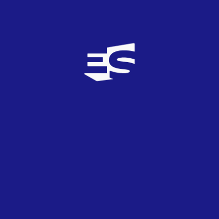
Eros
7
TOP
0
13/10/2011
Chenoa con una buena canción sería la osti*
ayer20
6
TOP
0
13/10/2011
Prefiero a Pastora Soler antes que a cualquiera de
las 3 primeras clasificadas...
Elektra