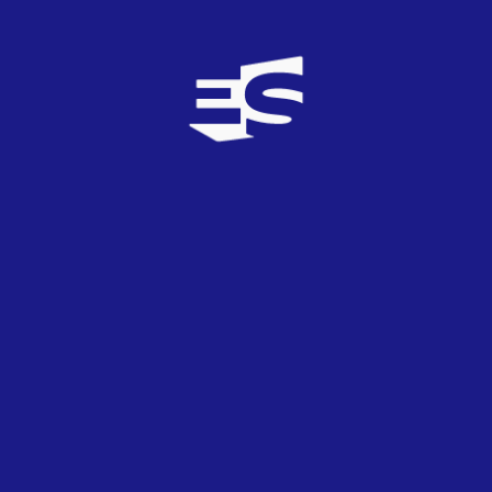
–
CLUB
E-S: Inscríbete en nuestra comunidad, disfruta
de numerosos beneficios, premios y descuentos y apoya
nuestro trabajo.
– APP: Descarga nuestra aplicación oficial para Android,
lleva todo el contenido de la web en tu teléfono y
permanece al tanto de todas las novedades eurovisivas.
– Redes: Síguenos también en nuestros perfiles oficiales
de
Twitter
,
Facebook
e
Instagram
.
Conversación
pigmalion
TOP